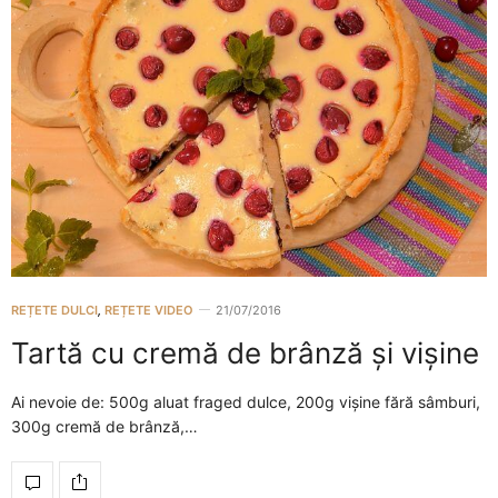
REȚETE DULCI
,
REȚETE VIDEO
21/07/2016
Tartă cu cremă de brânză și vișine
Ai nevoie de: 500g aluat fraged dulce, 200g vișine fără sâmburi,
300g cremă de brânză,…