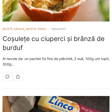
REȚETE SĂRATE
,
REȚETE VIDEO
13/04/2017
Coșulețe cu ciuperci și brânză de
burduf
Ai nevoie de: un pachet foi fine de plăcintă, 2 ouă, 100g unt topit,
300g…