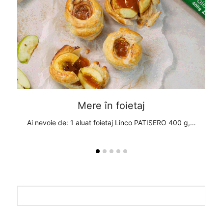
Mere în foietaj
, 1
Ai nevoie de: 1 aluat foietaj Linco PATISERO 400 g,…
A