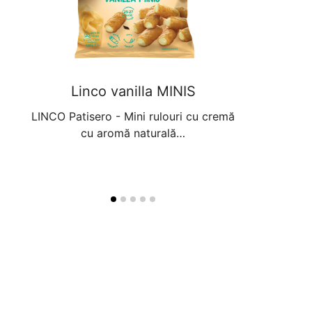
ri
Linco vanilla MINIS
Linc
t de
LINCO Patisero - Mini rulouri cu cremă
LINCO Patiser
cu aromă naturală…
sărată
TRARE
a…