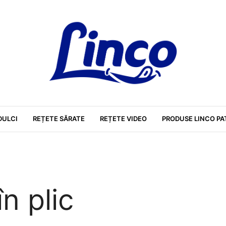
DULCI
REȚETE SĂRATE
REȚETE VIDEO
PRODUSE LINCO PA
în plic