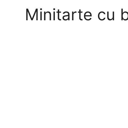
Minitarte cu 
afine
by
LINCO PATISERO