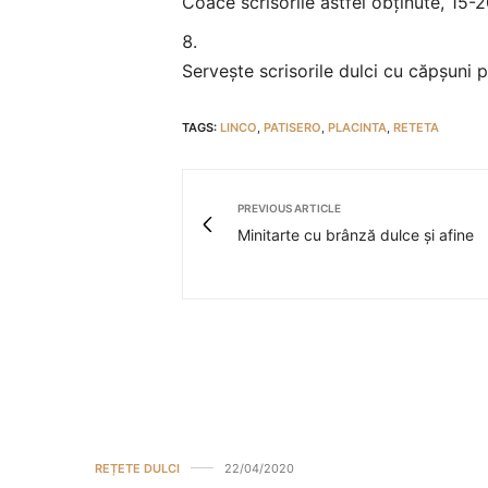
Coace scrisorile astfel obținute, 15-
Servește scrisorile dulci cu căpșuni 
TAGS:
LINCO
,
PATISERO
,
PLACINTA
,
RETETA
PREVIOUS ARTICLE
Minitarte cu brânză dulce și afine
REȚETE DULCI
22/04/2020