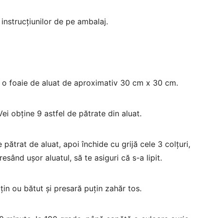
instrucțiunilor de pe ambalaj.
Linco Patisero Mini Rulou
Grecești cu cremă cu gus
ii o foaie de aluat de aproximativ 30 cm x 30 cm.
vanilie
Gramaj: 500g INSTRUCȚIUNI DE PĂS
ei obține 9 astfel de pătrate din aluat.
Produs congelat rapid A se păstr
pătrat de aluat, apoi închide cu grijă cele 3 colțuri,
esând ușor aluatul, să te asiguri că s-a lipit.
țin ou bătut și presară puțin zahăr tos.