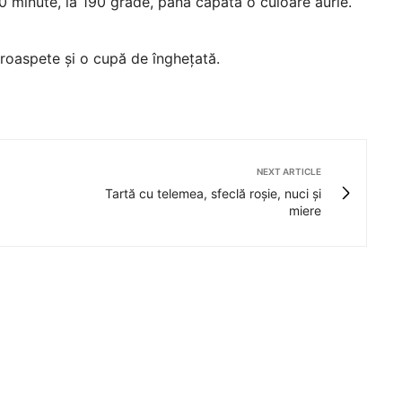
20 minute, la 190 grade, până capătă o culoare aurie.
proaspete și o cupă de înghețată.
NEXT ARTICLE
Tartă cu telemea, sfeclă roșie, nuci și
miere