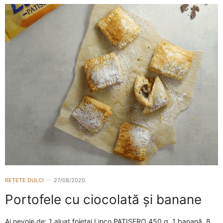
REȚETE DULCI
27/08/2020
Portofele cu ciocolată și banane
Ai nevoie de: 1 aluat foietaj Linco PATISERO 450 g, 1 banană, 8