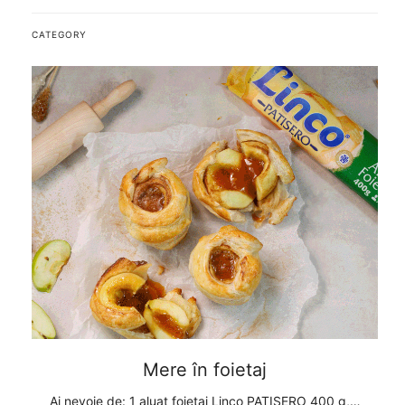
CATEGORY
Mere în foietaj
, 1
Ai nevoie de: 1 aluat foietaj Linco PATISERO 400 g,…
A