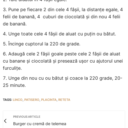
Pune pe fiecare 2 din cele 4 fâșii, la distanțe egale, 4
felii de banană, 4 cuburi de ciocolată și din nou 4 felii
de banană.
Unge toate cele 4 fâșii de aluat cu puțin ou bătut.
Încinge cuptorul la 220 de grade.
Adaugă cele 2 fâșii goale peste cele 2 fâșii de aluat
cu banane și ciocolată și presează ușor cu ajutorul unei
furculițe.
Unge din nou cu ou bătut și coace la 220 grade, 20-
25 minute.
TAGS:
LINCO
,
PATISERO
,
PLACINTA
,
RETETA
PREVIOUS ARTICLE
Burger cu cremă de telemea