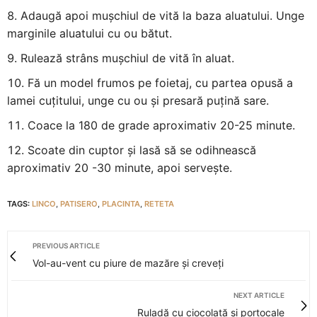
Adaugă apoi mușchiul de vită la baza aluatului. Unge
marginile aluatului cu ou bătut.
Rulează strâns mușchiul de vită în aluat.
Fă un model frumos pe foietaj, cu partea opusă a
lamei cuțitului, unge cu ou și presară puțină sare.
Coace la 180 de grade aproximativ 20-25 minute.
Scoate din cuptor și lasă să se odihnească
aproximativ 20 -30 minute, apoi servește.
TAGS:
LINCO
,
PATISERO
,
PLACINTA
,
RETETA
PREVIOUS ARTICLE
Vol-au-vent cu piure de mazăre și creveți
NEXT ARTICLE
Ruladă cu ciocolată și portocale