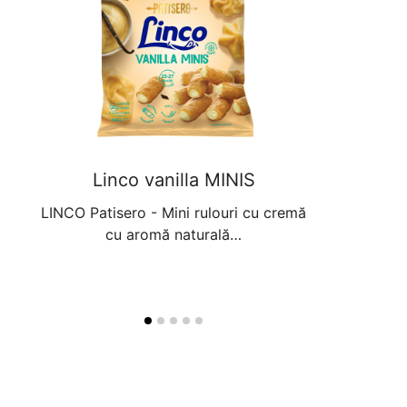
ri
Linco vanilla MINIS
Linc
t de
LINCO Patisero - Mini rulouri cu cremă
LINCO Patiser
cu aromă naturală…
sărată
TRARE
a…