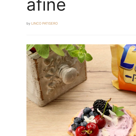
afine
by
LINCO PATISERO