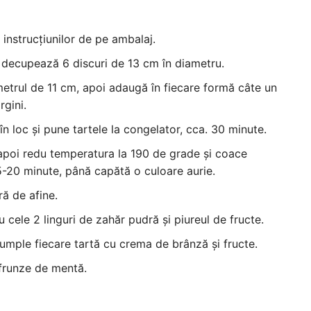
instrucțiunilor de pe ambalaj.
și decupează 6 discuri de 13 cm în diametru.
etrul de 11 cm, apoi adaugă în fiecare formă câte un
rgini.
 în loc și pune tartele la congelator, cca. 30 minute.
Linco Patisero Mini Rulou
 apoi redu temperatura la 190 de grade și coace
Grecești cu cremă cu gus
15-20 minute, până capătă o culoare aurie.
vanilie
ră de afine.
Gramaj: 500g INSTRUCȚIUNI DE PĂS
ele 2 linguri de zahăr pudră și piureul de fructe.
Produs congelat rapid A se păstr
 umple fiecare tartă cu crema de brânză și fructe.
frunze de mentă.