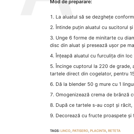
Mod de preparare:
La aluatul să se dezghețe conform 
Întinde puțin aluatul cu sucitorul 
Unge 6 forme de minitarte cu diam
disc din aluat și presează ușor pe ma
Înțeapă aluatul cu furculița din loc
Încinge cuptorul la 220 de grade,
tartele direct din cogelator, pentru 
Dă la blender 50 g mure cu 1 lingu
Omogenizează crema de brânză cu c
După ce tartele s-au copt și răcit,
Decorează cu fructe proaspete și 
TAGS:
LINCO
,
PATISERO
,
PLACINTA
,
RETETA