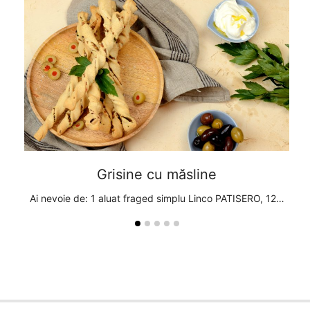
Grisine cu măsline
RO,…
Ai nevoie de: 1 aluat fraged simplu Linco PATISERO, 12…
A