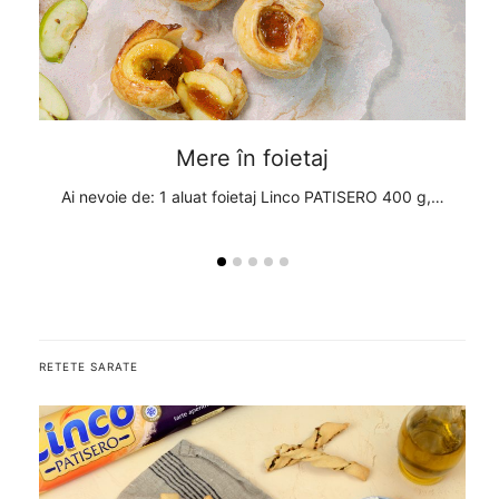
Mere în foietaj
, 1
Ai nevoie de: 1 aluat foietaj Linco PATISERO 400 g,…
A
RETETE SARATE