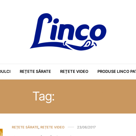
DULCI
REȚETE SĂRATE
REȚETE VIDEO
PRODUSE LINCO PA
Tag:
SPANAC
REȚETE SĂRATE
,
REȚETE VIDEO
23/06/2017