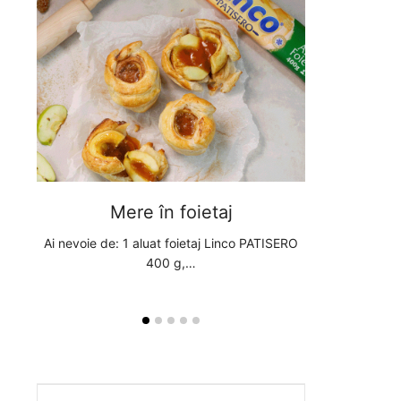
Mere în foietaj
Pere în
inco
Ai nevoie de: 1 aluat foietaj Linco PATISERO
Ai nevoie de: 1
400 g,…