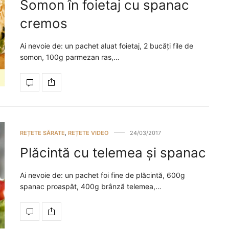
Somon în foietaj cu spanac
cremos
Ai nevoie de: un pachet aluat foietaj, 2 bucăți file de
somon, 100g parmezan ras,…
REȚETE SĂRATE
,
REȚETE VIDEO
24/03/2017
Plăcintă cu telemea și spanac
Ai nevoie de: un pachet foi fine de plăcintă, 600g
spanac proaspăt, 400g brânză telemea,…