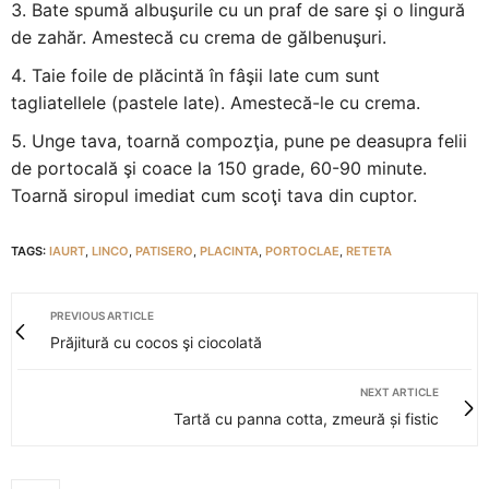
Bate spumă albuşurile cu un praf de sare şi o lingură
de zahăr. Amestecă cu crema de gălbenuşuri.
Taie foile de plăcintă în fâşii late cum sunt
tagliatellele (pastele late). Amestecă-le cu crema.
Unge tava, toarnă compozţia, pune pe deasupra felii
de portocală şi coace la 150 grade, 60-90 minute.
Toarnă siropul imediat cum scoţi tava din cuptor.
TAGS:
IAURT
,
LINCO
,
PATISERO
,
PLACINTA
,
PORTOCLAE
,
RETETA
PREVIOUS ARTICLE
Prăjitură cu cocos şi ciocolată
NEXT ARTICLE
Tartă cu panna cotta, zmeură și fistic