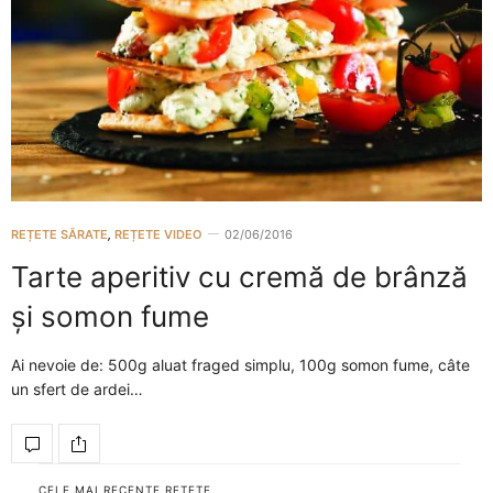
REȚETE SĂRATE
,
REȚETE VIDEO
02/06/2016
Tarte aperitiv cu cremă de brânză
și somon fume
Ai nevoie de: 500g aluat fraged simplu, 100g somon fume, câte
un sfert de ardei…
CELE MAI RECENTE REȚETE