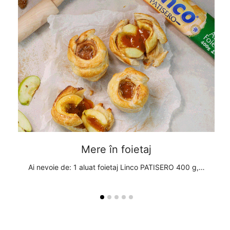
Mere în foietaj
, 1
Ai nevoie de: 1 aluat foietaj Linco PATISERO 400 g,…
A