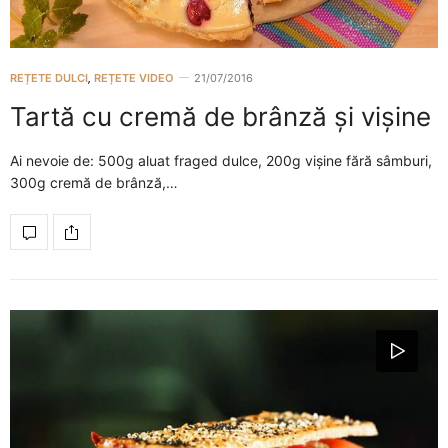
REȚETE DULCI
,
REȚETE VIDEO
21/07/2016
Tartă cu cremă de brânză și vișine
Ai nevoie de: 500g aluat fraged dulce, 200g vișine fără sâmburi,
300g cremă de brânză,…