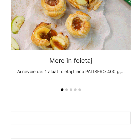
Mere în foietaj
, 1
Ai nevoie de: 1 aluat foietaj Linco PATISERO 400 g,…
A