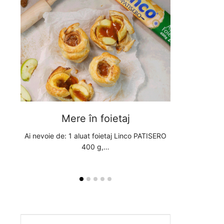
Mere în foietaj
Pere în
inco
Ai nevoie de: 1 aluat foietaj Linco PATISERO
Ai nevoie de: 1
400 g,…