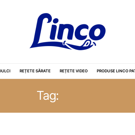
DULCI
REȚETE SĂRATE
REȚETE VIDEO
PRODUSE LINCO PA
Tag:
PUFOS