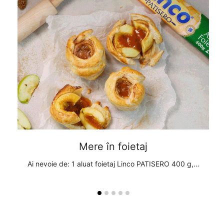
Mere în foietaj
, 1
Ai nevoie de: 1 aluat foietaj Linco PATISERO 400 g,…
A